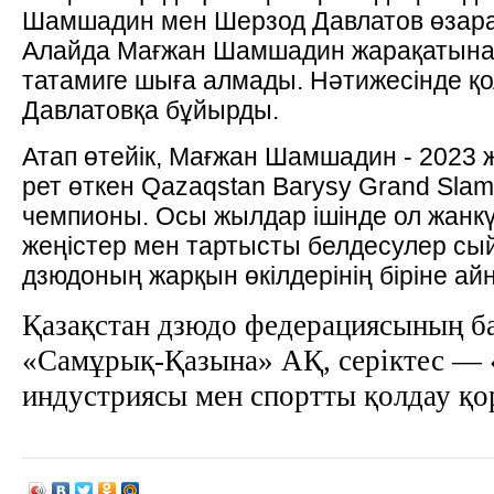
Шамшадин мен Шерзод Давлатов өзара к
Алайда Мағжан Шамшадин жарақатына
татамиге шыға алмады. Нәтижесінде қ
Давлатовқа бұйырды.
Атап өтейік, Мағжан Шамшадин - 2023
рет өткен Qazaqstan Barysy Grand Slam
чемпионы. Осы жылдар ішінде ол жанк
жеңістер мен тартысты белдесулер сый
дзюдоның жарқын өкілдерінің біріне ай
Қазақстан дзюдо федерациясының ба
«Самұрық-Қазына» АҚ, серіктес — 
индустриясы мен спортты қолдау қо