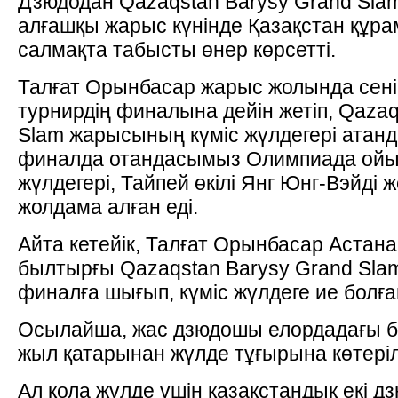
Дзюдодан Qazaqstan Barysy Grand Slam
алғашқы жарыс күнінде Қазақстан құрам
салмақта табысты өнер көрсетті.
Талғат Орынбасар жарыс жолында сенім
турнирдің финалына дейін жетіп, Qazaq
Slam жарысының күміс жүлдегері атан
финалда отандасымыз Олимпиада ойы
жүлдегері, Тайпей өкілі Янг Юнг-Вэйді ж
жолдама алған еді.
Айта кетейік, Талғат Орынбасар Астана
былтырғы Qazaqstan Barysy Grand Slam
финалға шығып, күміс жүлдеге ие болға
Осылайша, жас дзюдошы елордадағы бе
жыл қатарынан жүлде тұғырына көтеріл
Ал қола жүлде үшін қазақстандық екі 