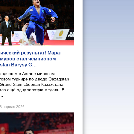
рический результат! Марат
муров стал чемпионом
stan Barysy G…
ходящем в Астане мировом
говом турнире по дзюдо Qazaqstan
 Grand Slam сборная Казахстана
ала ещё одну золотую медаль. В
о…
28 апреля 2026