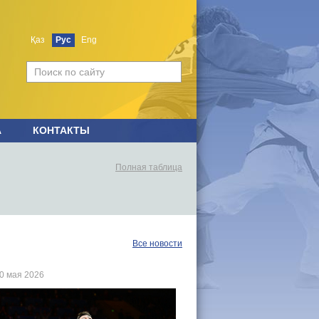
Қаз
Рус
Eng
А
КОНТАКТЫ
Полная таблица
Все новости
10 мая 2026