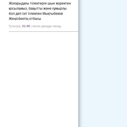
Жоғарыдағы тілектерге шын жүректен
қосыламыз, бақытты және ғұмырлы
бол деп ізгі тілекпен Мықтыбеков
Жеңісбектің отбасы
Гульнур,
01:49
| около декады назад