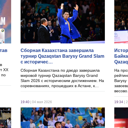
тав
Сборная Казахстана завершила
​Исто
турнир Qazaqstan Barysy Grand Slam
Байка
с историчес…
Qazaq
 в
ут XX
Сборная Казахстана по дзюдо завершила
На про
 по
мировой турнир Qazaqstan Barysy Grand
рейтин
Slam 2026 с историческим достижением. На
Barysy
соревнованиях, прошедших в Астане, к…
завоев
весов
19:40
| 04 мая 2026
19:34
| 