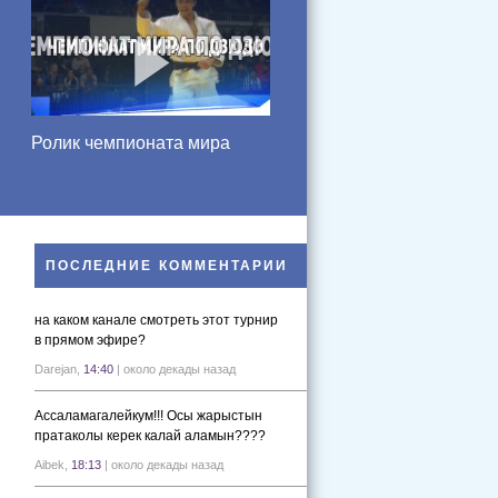
Ролик чемпионата мира
ПОСЛЕДНИЕ КОММЕНТАРИИ
на каком канале смотреть этот турнир
в прямом эфире?
Darejan,
14:40
| около декады назад
Ассаламагалейкум!!! Осы жарыстын
пратаколы керек калай аламын????
Aibek,
18:13
| около декады назад