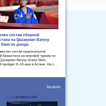
лен состав сборной
стана на Qazaqstan Barysy
 Slam по дзюдо
звестен состав национальной
й Казахстана на мировой турнир по
Qazaqstan Barysy Grand Slam,
й пройдет 8–10 мая в Астане. На п…
Все видео
17:11
| 20 августа 2015