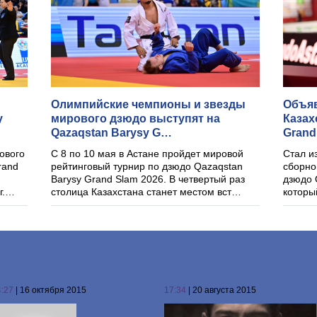
Олимпийские чемпионы и звезды
Объяв
y
мирового дзюдо выступят на
Казах
Qazaqstan Barysy G…
Grand
ового
С 8 по 10 мая в Астане пройдет мировой
Стал и
rand
рейтинговый турнир по дзюдо Qazaqstan
сборно
Barysy Grand Slam 2026. В четвертый раз
дзюдо 
кг.…
столица Казахстана станет местом вст…
которы
4:27
| 16 октября 2015
17:34
| 20 августа 2015