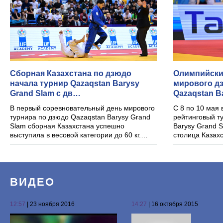
​Сборная Казахстана по дзюдо
Олимпийски
начала турнир Qazaqstan Barysy
мирового д
Grand Slam с дв…
Qazaqstan B
В первый соревновательный день мирового
С 8 по 10 мая
турнира по дзюдо Qazaqstan Barysy Grand
рейтинговый т
Slam сборная Казахстана успешно
Barysy Grand S
выступила в весовой категории до 60 кг.…
столица Казах
ВИДЕО
12:57
| 23 ноября 2016
14:27
| 16 октября 2015